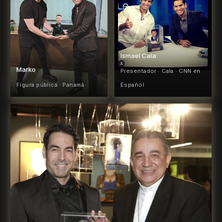
Ismael Cala
Marko
Presentador · Cala · CNN en
Figura pública · Panamá
Español