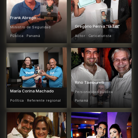
Frank Abrego
Gregorio Pernía "El Titi"
Ministro de Seguridad
Pública · Panamá
Actor · Caricaturista
Rino Tamburelli
María Corina Machado
Personalidad pública ·
Política · Referente regional
Panamá